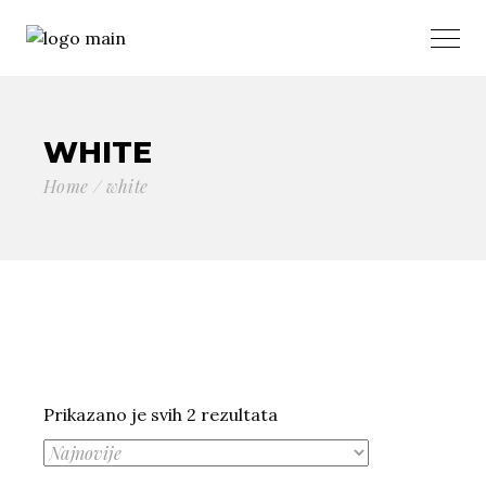
WHITE
Home
white
Sortirano
Prikazano je svih 2 rezultata
po
najnovijem