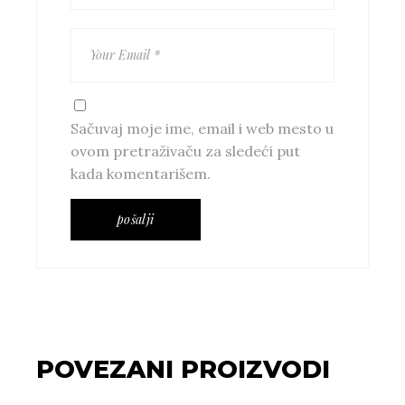
Sačuvaj moje ime, email i web mesto u
ovom pretraživaču za sledeći put
kada komentarišem.
pošalji
POVEZANI PROIZVODI