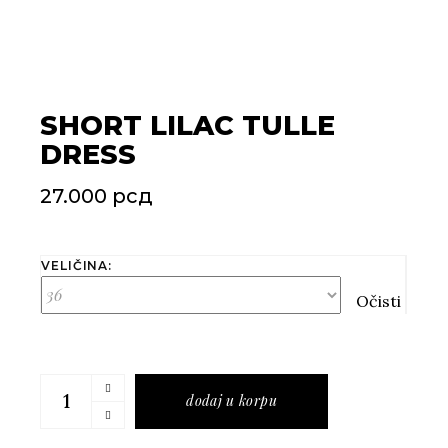
SHORT LILAC TULLE
DRESS
27.000
рсд
VELIČINA:
Očisti
Short lilac tulle dress quantity
dodaj u korpu