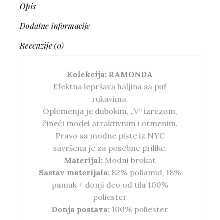
Opis
Dodatne informacije
Recenzije (0)
Kolekcija: RAMONDA
Efektna lepršava haljina sa puf
rukavima.
Oplemenja je dubokim, „V“ izrezom,
čineći model atraktivnim i otmenim.
Pravo sa modne piste iz NYC
savršena je za posebne prilike.
Materijal:
Modni brokat
Sastav materijala:
82% poliamid, 18%
pamuk + donji deo od tila 100%
poliester
Donja postava:
100% poliester