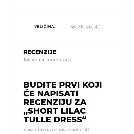
36, 38, 40, 42
VELIČINA:
RECENZIJE
Još nema komentara.
BUDITE PRVI KOJI
ĆE NAPISATI
RECENZIJU ZA
„SHORT LILAC
TULLE DRESS“
Vaša adresa e-pošte neće biti