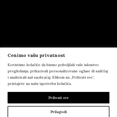
Cenimo vašu privatnost
Koristimo kolačiće da bismo poboljšali vaše iskustvo
pregledanja, prikazivali personalizovane oglase ili sadržaj
i analizirali naš saobraćaj. Klikom na „Prihvati sve“,
pristajete na našu upotrebu kolačića.
Prihvati sve
Prilagodi