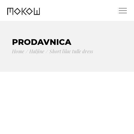
PRODAVNICA
Home
Haljine
Short lilac tulle dress