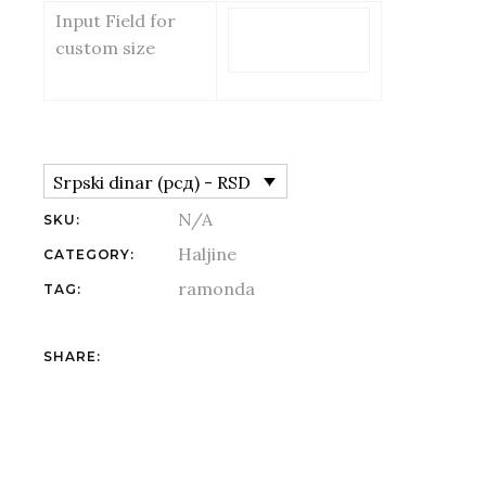
Input Field for
custom size
Srpski dinar (рсд) - RSD
N/A
SKU:
Haljine
CATEGORY:
ramonda
TAG:
Fb.
Tw.
Li.
Pin.
SHARE: