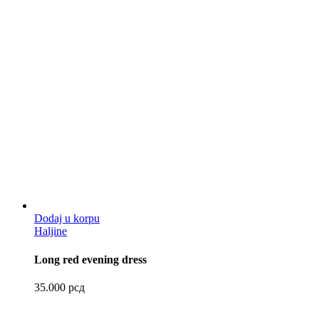
Dodaj u korpu
Haljine
Long red evening dress
35.000
рсд