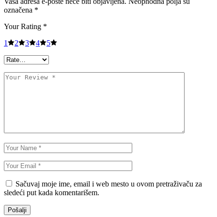
Vaša adresa e-pošte neće biti objavljena.
Neophodna polja su
označena
*
Your Rating
*
1
2
3
4
5
Sačuvaj moje ime, email i web mesto u ovom pretraživaču za
sledeći put kada komentarišem.
Pošalji