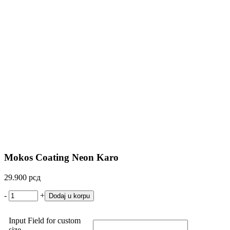
Mokos Coating Neon Karo
29.900
рсд
Mokos
-
+
Dodaj u korpu
Coating
Neon
Input Field for custom
Karo
size