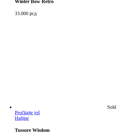
Winter Bow Retro
33.000
рсд
Sold
Pročitajte još
Haljine
Tussore Wisdom