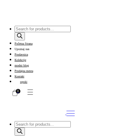
Products
search
Početna Strana
Upoznaj nas
Prodavnica
Kolekcije
modni blog
Prodajna mesta
Kontakt
srpski
0
Products
search