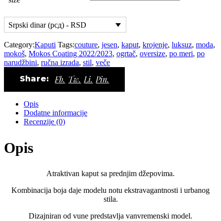
quantity
Srpski dinar (рсд) - RSD
Category:
Kaputi
Tags:
couture
,
jesen
,
kaput
,
krojenje
,
luksuz
,
moda
,
mokoš
,
Mokos Coating 2022/2023
,
ogrtač
,
oversize
,
po meri
,
po
narudžbini
,
ručna izrada
,
stil
,
veče
Share:
Fb.
Tw.
Li.
Pin.
Opis
Dodatne informacije
Recenzije (0)
Opis
Atraktivan kaput sa prednjim džepovima.
Kombinacija boja daje modelu notu ekstravagantnosti i urbanog
stila.
Dizajniran od vune predstavlja vanvremenski model.