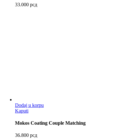
33.000
рсд
Dodaj u korpu
Kaputi
Mokos Coating Couple Matching
36.800
рсд