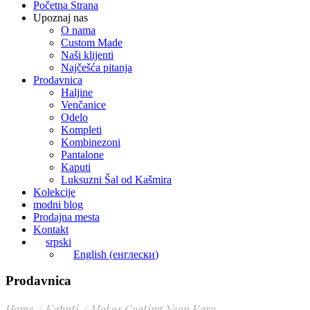
Početna Strana
Upoznaj nas
O nama
Custom Made
Naši klijenti
Najčešća pitanja
Prodavnica
Haljine
Venčanice
Odelo
Kompleti
Kombinezoni
Pantalone
Kaputi
Luksuzni Šal od Kašmira
Kolekcije
modni blog
Prodajna mesta
Kontakt
srpski
English
(
енглески
)
Prodavnica
Home
Kaputi
Mokos Coating Neon Karo