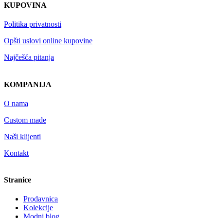
KUPOVINA
Politika privatnosti
Opšti uslovi online kupovine
Najčešća pitanja
KOMPANIJA
O nama
Custom made
Naši klijenti
Kontakt
Stranice
Prodavnica
Kolekcije
Modni blog