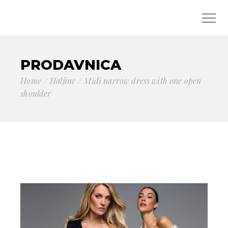
PRODAVNICA
Home
Haljine
Midi narrow dress with one open
shoulder