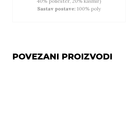
40% poliester, 20% kašmir)
Sastav postave:
100% poly
POVEZANI PROIZVODI