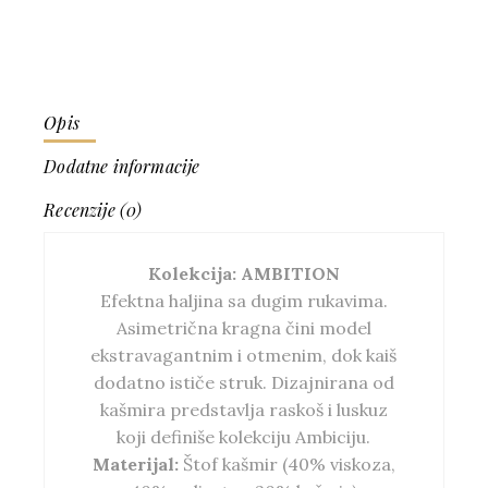
Opis
Dodatne informacije
Recenzije (0)
Kolekcija: AMBITION
Efektna haljina sa dugim rukavima.
Asimetrična kragna čini model
ekstravagantnim i otmenim, dok kaiš
dodatno ističe struk. Dizajnirana od
kašmira predstavlja raskoš i luskuz
koji definiše kolekciju Ambiciju.
Materijal:
Štof kašmir (40% viskoza,