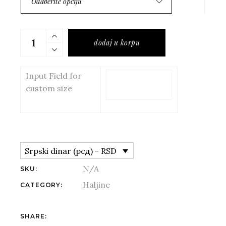
Odaberite opciju
Midi narrow dress with one open shoulder quantity
dodaj u korpu
Input Field for
custom size
Srpski dinar (рсд) - RSD
N/A
SKU:
Haljine
CATEGORY:
Fb.
Tw.
Li.
Pin.
SHARE: