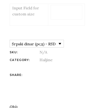
Input Field for
custom size
Srpski dinar (рсд) - RSD
N/A
SKU:
Haljine
CATEGORY:
Fb.
Tw.
Li.
Pin.
SHARE:
Opis