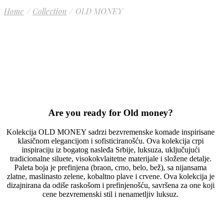
Home
Collection
OLD MONEY
Are you ready for Old money?
Kolekcija OLD MONEY sadrzi bezvremenske komade inspirisane
klasičnom elegancijom i sofisticiranošću. Ova kolekcija crpi
inspiraciju iz bogatog nasleđa Srbije, luksuza, uključujući
tradicionalne siluete, visokokvlaitetne materijale i složene detalje.
Paleta boja je prefinjena (braon, crno, belo, bež), sa nijansama
zlatne, maslinasto zelene, kobaltno plave i crvene. Ova kolekcija je
dizajnirana da odiše raskošom i prefinjenošću, savršena za one koji
cene bezvremenski stil i nenametljiv luksuz.