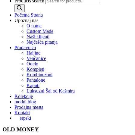
Products search
Početna Strana
Upoznaj nas
O nama
Custom Made
Naši klijenti
Najčešća pitanja
Prodavnica
Haljine
Venčanice
Odelo
Kompleti
Kombinezoni
Pantalone
Kaputi
Luksuzni Šal od Kašmira
Kolekcije
modni blog
Prodajna mesta
Kontakt
srpski
OLD MONEY