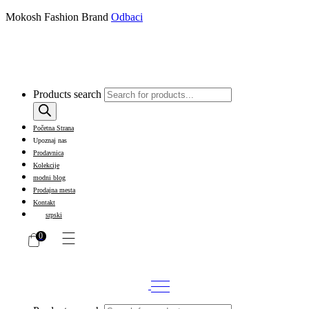
Mokosh Fashion Brand
Odbaci
Products search
Početna Strana
Upoznaj nas
Prodavnica
Kolekcije
modni blog
Prodajna mesta
Kontakt
srpski
0